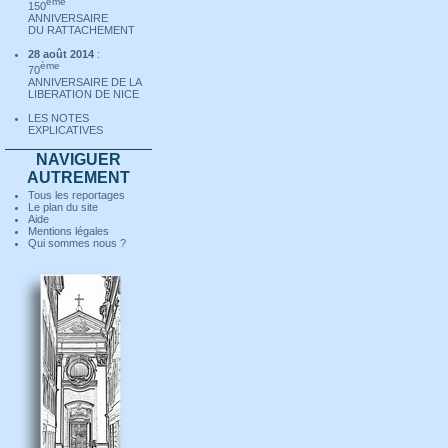
ème
150
ANNIVERSAIRE
DU RATTACHEMENT
28 août 2014
:
ème
70
ANNIVERSAIRE DE LA
LIBERATION DE NICE
LES NOTES
-0
EXPLICATIVES
NAVIGUER
AUTREMENT
Tous les reportages
Le plan du site
Aide
Mentions légales
Qui sommes nous ?
(C
Se promener à Nice
La ville
LE VIEUX-NICE - Chap V
VERS L'EST
De la
rue Sainte Réparat
GPS : N 43º 41.796' - E 7º
à la
rue Droite
(à l'Est)