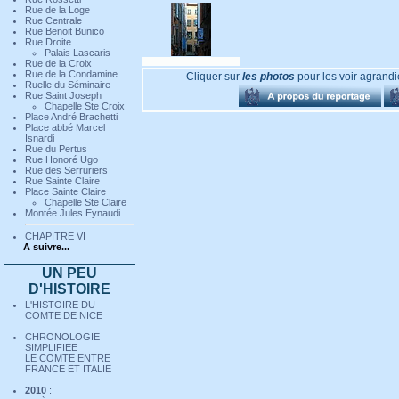
Rue de la Loge
Rue Centrale
Rue Benoit Bunico
Rue Droite
Palais Lascaris
Rue de la Croix
06 - En savoir plus
Rue de la Condamine
Cliquer sur
les photos
pour les voir agrandi
Ruelle du Séminaire
Rue Saint Joseph
Chapelle Ste Croix
Place André Brachetti
Place abbé Marcel
Isnardi
07 - En savoir plus
Rue du Pertus
Rue Honoré Ugo
Rue des Serruriers
Rue Sainte Claire
Place Sainte Claire
Chapelle Ste Claire
Montée Jules Eynaudi
CHAPITRE VI
A suivre...
UN PEU
D'HISTOIRE
L'HISTOIRE DU
COMTE DE NICE
CHRONOLOGIE
SIMPLIFIEE
LE COMTE ENTRE
FRANCE ET ITALIE
2010
: