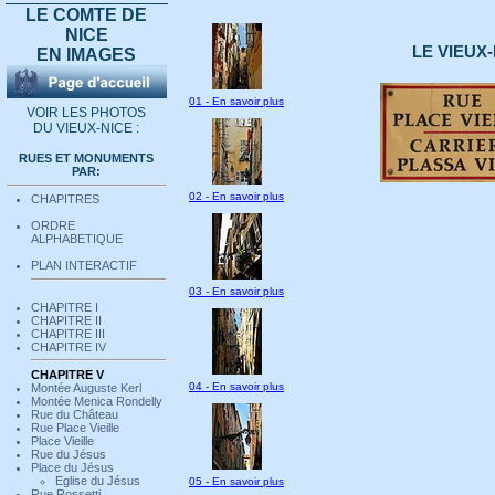
LE COMTE DE
NICE
LE VIEUX-
EN IMAGES
01 - En savoir plus
VOIR LES PHOTOS
DU VIEUX-NICE :
RUES ET MONUMENTS
PAR:
02 - En savoir plus
CHAPITRES
ORDRE
ALPHABETIQUE
PLAN INTERACTIF
03 - En savoir plus
CHAPITRE I
CHAPITRE II
CHAPITRE III
CHAPITRE IV
CHAPITRE V
04 - En savoir plus
Montée Auguste Kerl
Montée Menica Rondelly
Rue du Château
Rue Place Vieille
Place Vieille
Rue du Jésus
Place du Jésus
Eglise du Jésus
05 - En savoir plus
Rue Rossetti