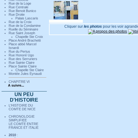
Rue de la Loge
Rue Centrale
Rue Benoit Bunico
Rue Droite
Palais Lascaris
Rue de la Croix
06 - En savoir plus
Rue de la Condamine
Cliquer sur
les photos
pour les voir agrandi
Ruelle du Séminaire
Rue Saint Joseph
Chapelle Ste Croix
Place André Brachetti
Place abbé Marcel
Isnardi
07 - En savoir plus
Rue du Pertus
Rue Honoré Ugo
Rue des Serruriers
Rue Sainte Claire
Place Sainte Claire
Chapelle Ste Claire
Montée Jules Eynaudi
08 - En savoir plus
CHAPITRE VI
A suivre...
UN PEU
D'HISTOIRE
L'HISTOIRE DU
COMTE DE NICE
CHRONOLOGIE
SIMPLIFIEE
LE COMTE ENTRE
FRANCE ET ITALIE
2010
: