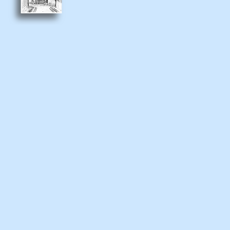
GPS : N 43º 41.857' - E 7º
A l'angle de la mont
rue Saint Joseph
abrite 
l'ancien grand séminaire
Frank Pilatte.
Au loin le jardin de la p