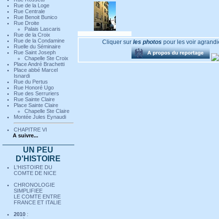
Rue de la Loge
Rue Centrale
Rue Benoit Bunico
Rue Droite
Palais Lascaris
Rue de la Croix
06 - En savoir plus
Rue de la Condamine
Cliquer sur
les photos
pour les voir agrandi
Ruelle du Séminaire
Rue Saint Joseph
Chapelle Ste Croix
Place André Brachetti
Place abbé Marcel
Isnardi
07 - En savoir plus
Rue du Pertus
Rue Honoré Ugo
Rue des Serruriers
Rue Sainte Claire
Place Sainte Claire
Chapelle Ste Claire
Montée Jules Eynaudi
08 - En savoir plus
CHAPITRE VI
A suivre...
UN PEU
D'HISTOIRE
L'HISTOIRE DU
COMTE DE NICE
CHRONOLOGIE
SIMPLIFIEE
LE COMTE ENTRE
FRANCE ET ITALIE
2010
: