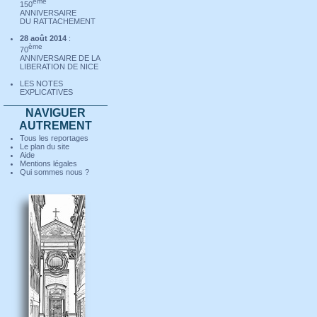
ème
150
ANNIVERSAIRE
DU RATTACHEMENT
28 août 2014
:
ème
70
ANNIVERSAIRE DE LA
LIBERATION DE NICE
LES NOTES
-01- C
EXPLICATIVES
NAVIGUER
AUTREMENT
Tous les reportages
Le plan du site
Aide
Mentions légales
Qui sommes nous ?
(C
Se promener à Nice
La ville
LE VIEUX-NICE - Chap 
LE GRAND SEMINAIRE
De la montée Auguste Ker
GPS : N 43º 41.794' - E 7º
à la
rue Rossetti
(au Nord