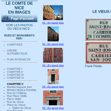
LE COMTE DE
NICE
LE VIEUX-
EN IMAGES
01 - En savoir plus
VOIR LES PHOTOS
DU VIEUX-NICE :
RUES ET MONUMENTS
PAR:
02 - En savoir plus
CHAPITRES
ORDRE
ALPHABETIQUE
PLAN INTERACTIF
03 - En savoir plus
Frank Pilatte.
CHAPITRE I
CHAPITRE II
CHAPITRE III
CHAPITRE IV
CHAPITRE V
04 - En savoir plus
Montée Auguste Kerl
Montée Menica Rondelly
Rue du Château
Rue Place Vieille
Place Vieille
Rue du Jésus
Place du Jésus
Eglise du Jésus
05 - En savoir plus
Rue Rossetti